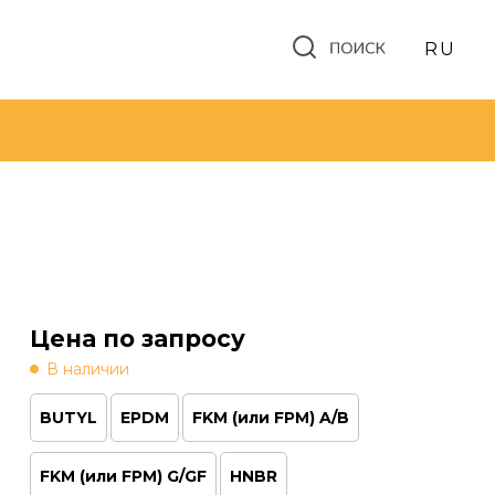
RU
BUTYL
EPDM
FKM (или FPM) A/B
FKM (или FPM) G/GF
HNBR