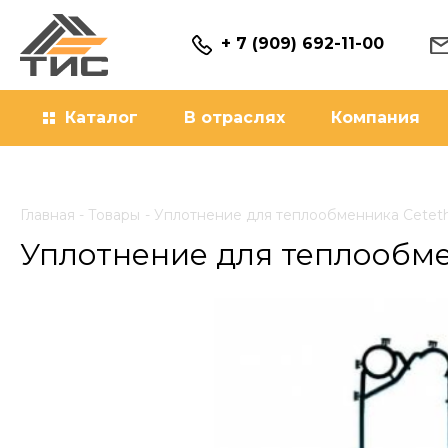
Перейти
к
содержимому
+ 7 (909) 692-11-00
Каталог
В отраслях
Компания
Главная
Товары
Уплотнение для теплообменника Cetet
Уплотнение для теплообм