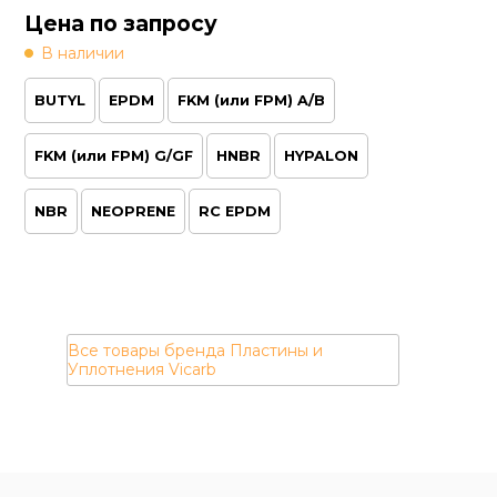
BUTYL
EPDM
FKM (или FPM) A/B
FKM (или FPM) G/GF
HNBR
HYPALON
NBR
NEOPRENE
RC EPDM
Пластины и
Уплотнения Vicarb