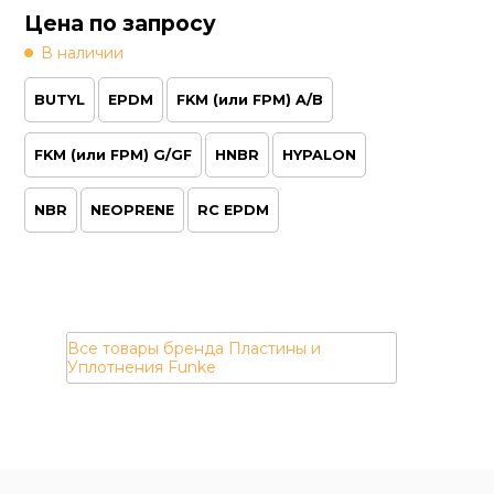
BUTYL
EPDM
FKM (или FPM) A/B
FKM (или FPM) G/GF
HNBR
HYPALON
NBR
NEOPRENE
RC EPDM
Пластины и
Уплотнения Funke